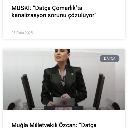
MUSKİ: “Datça Çomarlık’ta
kanalizasyon sorunu çözülüyor”
25 Ekim 2025
DATÇA
Muğla Milletvekili Özcan: “Datça