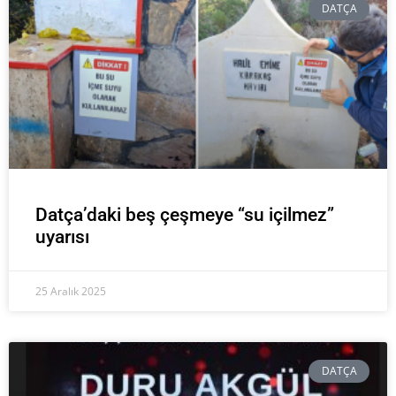
DATÇA
Datça’daki beş çeşmeye “su içilmez”
uyarısı
25 Aralık 2025
DATÇA