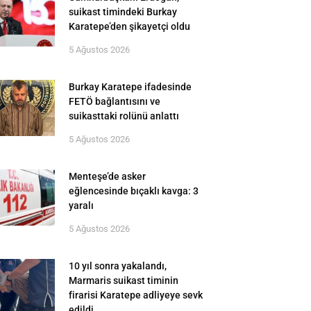
suikast timindeki Burkay
Karatepe’den şikayetçi oldu
5 Ağustos 2026
Burkay Karatepe ifadesinde
FETÖ bağlantısını ve
suikasttaki rolünü anlattı
5 Ağustos 2026
Menteşe’de asker
eğlencesinde bıçaklı kavga: 3
yaralı
5 Ağustos 2026
10 yıl sonra yakalandı,
Marmaris suikast timinin
firarisi Karatepe adliyeye sevk
edildi