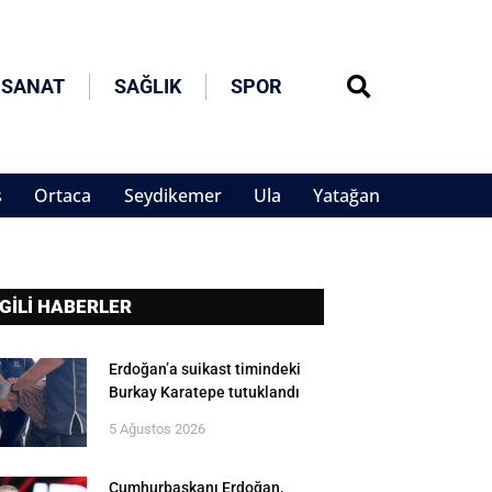
 SANAT
SAĞLIK
SPOR
s
Ortaca
Seydikemer
Ula
Yatağan
LGİLİ HABERLER
Erdoğan’a suikast timindeki
Burkay Karatepe tutuklandı
5 Ağustos 2026
Cumhurbaşkanı Erdoğan,