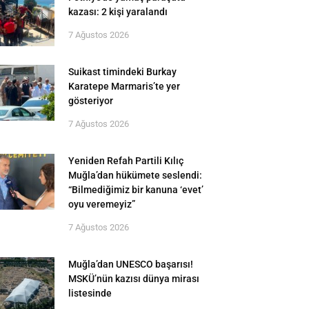
kazası: 2 kişi yaralandı
7 Ağustos 2026
Suikast timindeki Burkay
Karatepe Marmaris’te yer
gösteriyor
7 Ağustos 2026
Yeniden Refah Partili Kılıç
Muğla’dan hükümete seslendi:
“Bilmediğimiz bir kanuna ‘evet’
oyu veremeyiz”
7 Ağustos 2026
Muğla’dan UNESCO başarısı!
MSKÜ’nün kazısı dünya mirası
listesinde