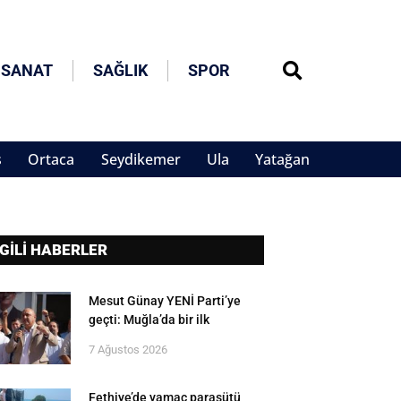
 SANAT
SAĞLIK
SPOR
s
Ortaca
Seydikemer
Ula
Yatağan
LGİLİ HABERLER
Mesut Günay YENİ Parti’ye
geçti: Muğla’da bir ilk
7 Ağustos 2026
Fethiye’de yamaç paraşütü