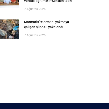
verildi: Eğitim Bir-Sen’den tepki
7 Ağustos 2026
Marmaris’te ormanı yakmaya
çalışan şüpheli yakalandı
7 Ağustos 2026