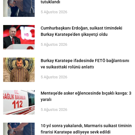
tutuklandı
5 Ağustos 2026
Cumhurbaşkanı Erdoğan, suikast timindeki
Burkay Karatepe’den şikayetçi oldu
5 Ağustos 2026
Burkay Karatepe ifadesinde FETÖ bağlantısını
ve suikasttaki rolünü anlattı
5 Ağustos 2026
Menteşe’de asker eğlencesinde bıçaklı kavga: 3
yaralı
5 Ağustos 2026
10 yıl sonra yakalandı, Marmaris suikast timinin
firarisi Karatepe adliyeye sevk edildi