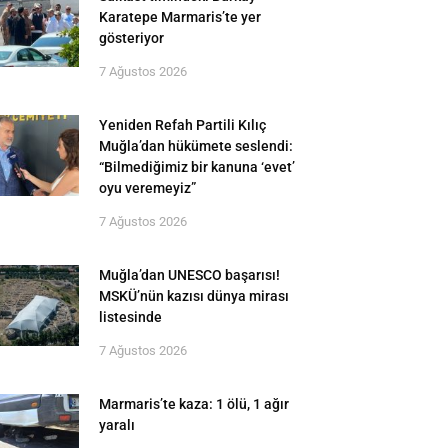
Karatepe Marmaris’te yer
gösteriyor
7 Ağustos 2026
Yeniden Refah Partili Kılıç
Muğla’dan hükümete seslendi:
“Bilmediğimiz bir kanuna ‘evet’
oyu veremeyiz”
7 Ağustos 2026
Muğla’dan UNESCO başarısı!
MSKÜ’nün kazısı dünya mirası
listesinde
7 Ağustos 2026
Marmaris’te kaza: 1 ölü, 1 ağır
yaralı