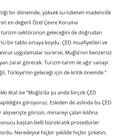
ettiği bir dönemde, yüksek su tüketen madencilik
genin en değerli Özel Çevre Koruma
i, turizm sektörünün geleceğini de doğrudan
erici bir tablo ortaya koydu. ÇED muafiyetleri ve
Mevcut uygulamalar sürerse, Muğla’nın benzersiz
yan zarar görecek. Turizm-tarım ile ağır sanayi
l, Türkiye’nin geleceği için de kritik önemde.”
kkı Atal ise “Muğla’da şu anda birçok ÇED
pıldığını görüyoruz. Eskiden de aslında bu ÇED
r alışverişte görsün, minareyi çalan kılıfına
sonucu baştan belli bürokratik prosedürler
ordu. Neredeyse hiçbir şekilde hiçbir şirketin,