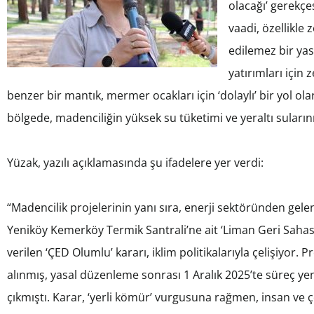
olacağı’ gerekçes
vaadi, özellikle 
edilemez bir yasa
yatırımları için
benzer bir mantık, mermer ocakları için ‘dolaylı’ bir yol olar
bölgede, madenciliğin yüksek su tüketimi ve yeraltı sularını 
Yüzak, yazılı açıklamasında şu ifadelere yer verdi:
“Madencilik projelerinin yanı sıra, enerji sektöründen gelen
Yeniköy Kemerköy Termik Santrali’ne ait ‘Liman Geri Sahası
verilen ‘ÇED Olumlu’ kararı, iklim politikalarıyla çelişiyor.
alınmış, yasal düzenleme sonrası 1 Aralık 2025’te süreç yen
çıkmıştı. Karar, ‘yerli kömür’ vurgusuna rağmen, insan ve 