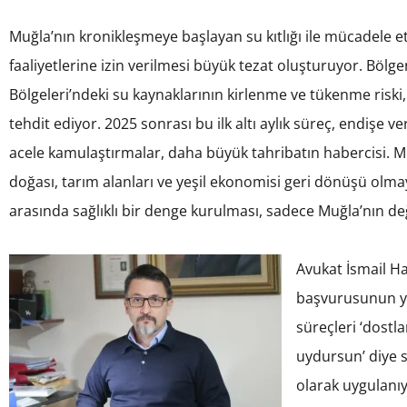
Muğla’nın kronikleşmeye başlayan su kıtlığı ile mücadele 
faaliyetlerine izin verilmesi büyük tezat oluşturuyor. Böl
Bölgeleri’ndeki su kaynaklarının kirlenme ve tükenme risk
tehdit ediyor. 2025 sonrası bu ilk altı aylık süreç, endişe v
acele kamulaştırmalar, daha büyük tahribatın habercisi. 
doğası, tarım alanları ve yeşil ekonomisi geri dönüşü olma
arasında sağlıklı bir denge kurulması, sadece Muğla’nın deği
Avukat İsmail Ha
başvurusunun ya
süreçleri ‘dostla
uydursun’ diye 
olarak uygulanıy