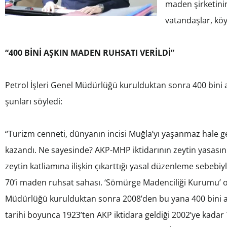
maden şirketini
vatandaşlar, köy
“400 BİNİ AŞKIN MADEN RUHSATI VERİLDİ”
Petrol İşleri Genel Müdürlüğü kurulduktan sonra 400 bini aş
şunları söyledi:
“Turizm cenneti, dünyanın incisi Muğla’yı yaşanmaz hale get
kazandı. Ne sayesinde? AKP-MHP iktidarının zeytin yasası
zeytin katliamına ilişkin çıkarttığı yasal düzenleme sebebi
70’i maden ruhsat sahası. ‘Sömürge Madenciliği Kurumu’ o
Müdürlüğü kurulduktan sonra 2008’den bu yana 400 bini 
tarihi boyunca 1923’ten AKP iktidara geldiği 2002’ye kadar