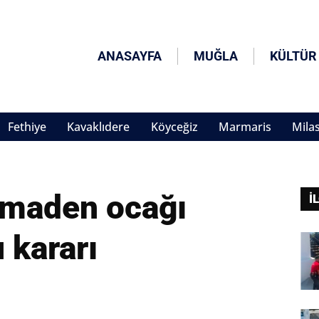
ANASAYFA
MUĞLA
KÜLTÜR
Fethiye
Kavaklıdere
Köyceğiz
Marmaris
Mila
 maden ocağı
İ
 kararı