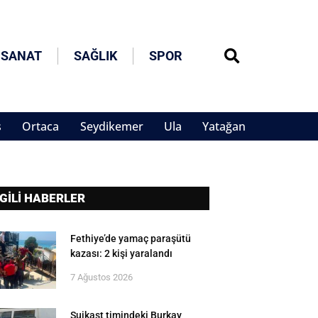
 SANAT
SAĞLIK
SPOR
s
Ortaca
Seydikemer
Ula
Yatağan
LGİLİ HABERLER
Fethiye’de yamaç paraşütü
kazası: 2 kişi yaralandı
7 Ağustos 2026
Suikast timindeki Burkay