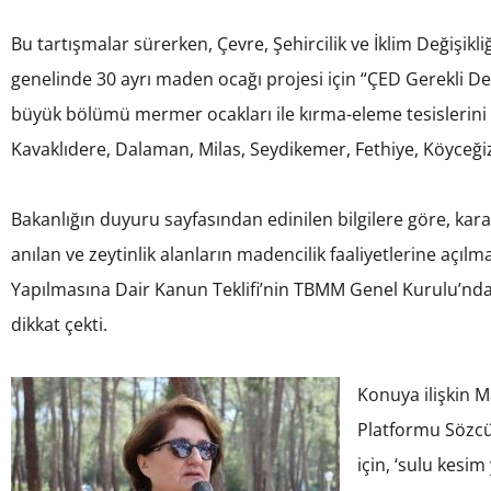
Bu tartışmalar sürerken, Çevre, Şehircilik ve İklim Değişikli
genelinde 30 ayrı maden ocağı projesi için “ÇED Gerekli Değ
büyük bölümü mermer ocakları ile kırma-eleme tesislerini 
Kavaklıdere, Dalaman, Milas, Seydikemer, Fethiye, Köyceğiz 
Bakanlığın duyuru sayfasından edinilen bilgilere göre, kar
anılan ve zeytinlik alanların madencilik faaliyetlerine açı
Yapılmasına Dair Kanun Teklifi’nin TBMM Genel Kurulu’nd
dikkat çekti.
Konuya ilişkin 
Platformu Sözcü
için, ‘sulu kesi