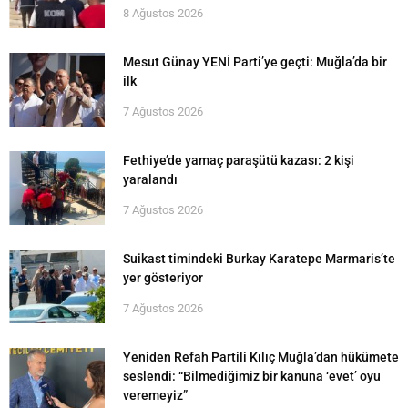
8 Ağustos 2026
Mesut Günay YENİ Parti’ye geçti: Muğla’da bir
ilk
7 Ağustos 2026
Fethiye’de yamaç paraşütü kazası: 2 kişi
yaralandı
7 Ağustos 2026
Suikast timindeki Burkay Karatepe Marmaris’te
yer gösteriyor
7 Ağustos 2026
Yeniden Refah Partili Kılıç Muğla’dan hükümete
seslendi: “Bilmediğimiz bir kanuna ‘evet’ oyu
veremeyiz”