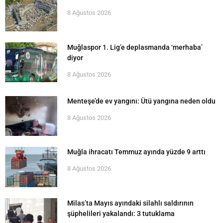
8 Ağustos 2026
Muğlaspor 1. Lig’e deplasmanda ‘merhaba’
diyor
8 Ağustos 2026
Menteşe’de ev yangını: Ütü yangına neden oldu
8 Ağustos 2026
Muğla ihracatı Temmuz ayında yüzde 9 arttı
8 Ağustos 2026
Milas’ta Mayıs ayındaki silahlı saldırının
şüphelileri yakalandı: 3 tutuklama