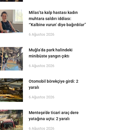
Milas’ta kalp hastası kadın
muhtara saldırı iddiası:
“’Kalbine vurun’ diye bağırdılar”
6 Ağustos 2026
Muğla’da park halindeki
minibüste yangın çıktı
6 Ağustos 2026
Otomobil börekçiye girdi: 2
yaralı
6 Ağustos 2026
Menteşe’de ticari araç dere
yatağına uçtu: 2 yaralı
6 Ağustos 2026