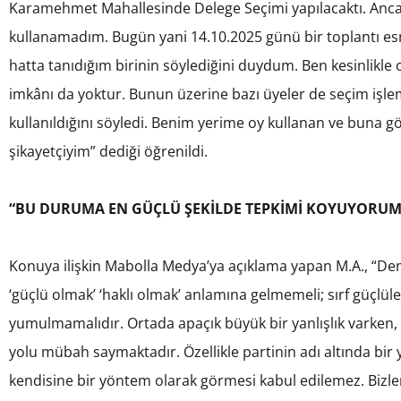
Karamehmet Mahallesinde Delege Seçimi yapılacaktı. Anca
kullanamadım. Bugün yani 14.10.2025 günü bir toplantı esn
hatta tanıdığım birinin söylediğini duydum. Ben kesinlik
imkânı da yoktur. Bunun üzerine bazı üyeler de seçim işle
kullanıldığını söyledi. Benim yerime oy kullanan ve buna 
şikayetçiyim” dediği öğrenildi.
“BU DURUMA EN GÜÇLÜ ŞEKİLDE TEPKİMİ KOYUYORUM
Konuya ilişkin Mabolla Medya’ya açıklama yapan M.A., “Demo
‘güçlü olmak’ ‘haklı olmak’ anlamına gelmemeli; sırf güçlüle
yumulmamalıdır. Ortada apaçık büyük bir yanlışlık varken, 
yolu mübah saymaktadır. Özellikle partinin adı altında bir
kendisine bir yöntem olarak görmesi kabul edilemez. Bizle