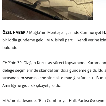
ÖZEL HABER /
Muğla’nın Menteşe ilçesinde Cumhuriyet Hal
bir iddia gündeme geldi. M.A. isimli partili, kendi yerine izi
bulundu.
CHP’nin 39. Olağan Kurultay süreci kapsamında Karamahmet
delege seçimlerinde skandal bir iddia gündeme geldi. İddiay
sırasında imzasının kendisine ait olmadığını fark etti. Bu
Amirliği’ne giderek şikayetçi oldu.
M.A.’nın ifadesinde, “Ben Cumhuriyet Halk Partisi üyesiyi