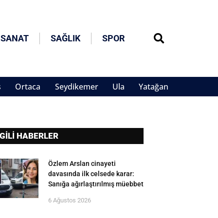
 SANAT
SAĞLIK
SPOR
s
Ortaca
Seydikemer
Ula
Yatağan
LGİLİ HABERLER
Özlem Arslan cinayeti
davasında ilk celsede karar:
Sanığa ağırlaştırılmış müebbet
6 Ağustos 2026