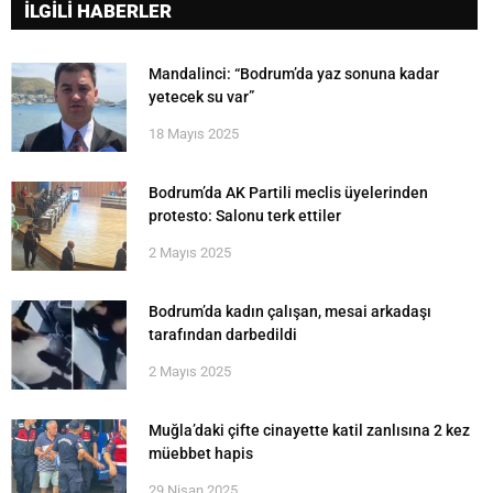
İLGİLİ HABERLER
Mandalinci: “Bodrum’da yaz sonuna kadar
yetecek su var”
18 Mayıs 2025
Bodrum’da AK Partili meclis üyelerinden
protesto: Salonu terk ettiler
2 Mayıs 2025
Bodrum’da kadın çalışan, mesai arkadaşı
tarafından darbedildi
2 Mayıs 2025
Muğla’daki çifte cinayette katil zanlısına 2 kez
müebbet hapis
29 Nisan 2025