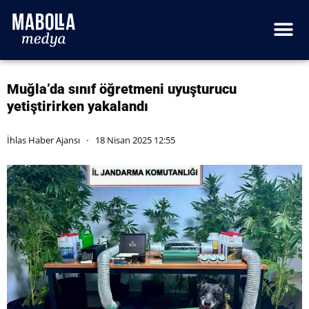
Muğla’da sınıf öğretmeni uyuşturucu
yetiştirirken yakalandı
İhlas Haber Ajansı
18 Nisan 2025 12:55