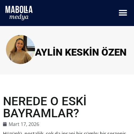
AYLIN KESKIN ÖZEN
NEREDE O ESKİ
BAYRAMLAR?
Mart 17, 2026
Hüzünlü, nostaljik, çok da insani bir cümle; bir serzeniş.