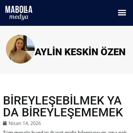
AYLIN KESKIN ÖZEN
BİREYLEŞEBİLMEK YA
DA BİREYLEŞEMEMEK
Nisan 14, 2026
Tüm mesele bundan ibaret midir bilemiyorum ama pek