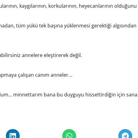
gularının, kaygılarının, korkularının, heyecanlarının olduğun
şmadan, tüm yükü tek başına yüklenmesi gerektiği algısından
ilirsiniz annelere eleştirerek değil.
 yapmaya çalışan canım anneler…
um… minnettarım bana bu duyguyu hissettirdiğin için san