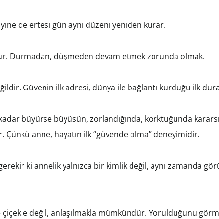
a yine de ertesi gün aynı düzeni yeniden kurar.
 budur. Durmadan, düşmeden devam etmek zorunda olmak.
ildir. Güvenin ilk adresi, dünya ile bağlantı kurduğu ilk dura
ne kadar büyürse büyüsün, zorlandığında, korktuğunda karars
ar. Çünkü anne, hayatın ilk “güvende olma” deneyimidir.
gerekir ki annelik yalnızca bir kimlik değil, aynı zamanda g
 çiçekle değil, anlaşılmakla mümkündür. Yorulduğunu görme