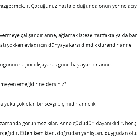
azgeçmektir. Çocuğunuz hasta olduğunda onun yerine acıyı
ermeye çalışandır anne, ağlamak istese mutfakta ya da bany
i yokken evladı için dünyaya karşı dimdik durandır anne.
cuğunun saçını okşayarak güne başlayandır anne.
nmeyen emeğidir ne dersiniz?
 yükü çok olan bir sevgi biçimidir annelik.
amanda görünmez kılar. Anne güçlüdür, dayanıklıdır, her ş
rçeğidir. Etten kemikten, doğrudan yanlıştan, duygudan olu