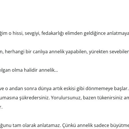
 o hissi, sevgiyi, fedakarlığı elimden geldiğince anlatmaya 
 herhangi bir canlıya annelik yapabilen, yürekten sevebilen
ılgan olma halidir annelik…
ız ve o andan sonra dünya artık eskisi gibi dönmemeye başla
umasına şükredersiniz. Yorulursunuz, bazen tükenirsiniz a
r.
uğunu tam olarak anlatamaz. Çünkü annelik sadece büyütmek