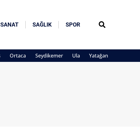
 SANAT
SAĞLIK
SPOR
s
Ortaca
Seydikemer
Ula
Yatağan