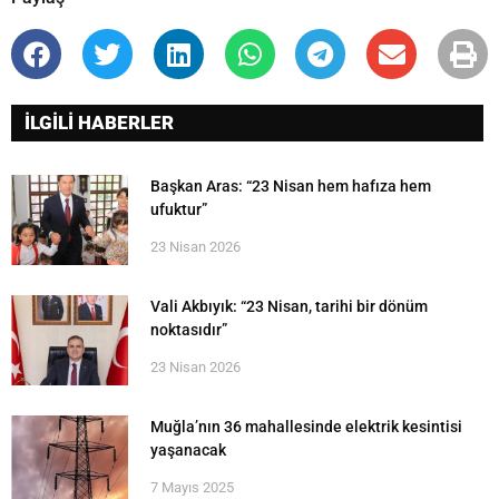
İLGİLİ HABERLER
Başkan Aras: “23 Nisan hem hafıza hem
ufuktur”
23 Nisan 2026
Vali Akbıyık: “23 Nisan, tarihi bir dönüm
noktasıdır”
23 Nisan 2026
Muğla’nın 36 mahallesinde elektrik kesintisi
yaşanacak
7 Mayıs 2025