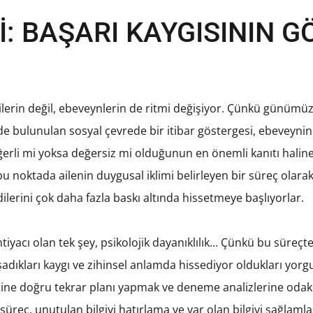
İ: BAŞARI KAYGISININ 
cilerin değil, ebeveynlerin de ritmi değişiyor. Çünkü günüm
nde bulunulan sosyal çevrede bir itibar göstergesi, ebeveynin
ğerli mi yoksa değersiz mi olduğunun en önemli kanıtı hali
bu noktada ailenin duygusal iklimi belirleyen bir süreç olar
dilerini çok daha fazla baskı altında hissetmeye başlıyorlar.
ihtiyacı olan tek şey, psikolojik dayanıklılık… Çünkü bu süreçt
dıkları kaygı ve zihinsel anlamda hissediyor oldukları yorg
erine doğru tekrar planı yapmak ve deneme analizlerine odakla
üreç, unutulan bilgiyi hatırlama ve var olan bilgiyi sağlam