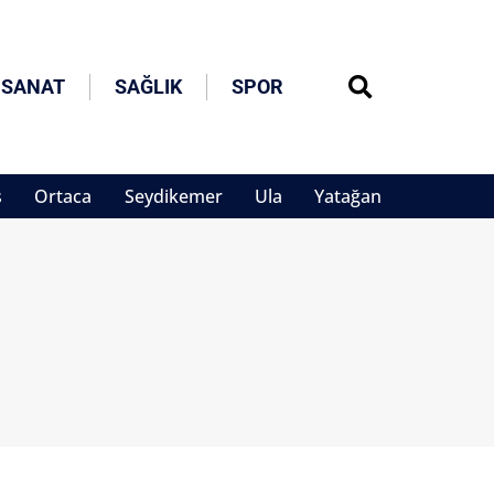
 SANAT
SAĞLIK
SPOR
s
Ortaca
Seydikemer
Ula
Yatağan