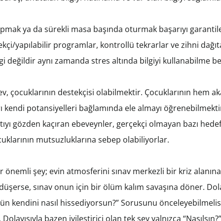
ak ya da sürekli masa başında oturmak başarıyı garantileme
ekçi/yapılabilir programlar, kontrollü tekrarlar ve zihni dağ
lgi değildir aynı zamanda stres altında bilgiyi kullanabilme be
, çocuklarının destekçisi olabilmektir. Çocuklarının hem 
kendi potansiyelleri bağlamında ele almayı öğrenebilmektir. 
ntıyı gözden kaçıran ebeveynler, gerçekçi olmayan bazı hedef
klarının mutsuzluklarına sebep olabiliyorlar.
 önemli şey; evin atmosferini sınav merkezli bir kriz alanın
na düşerse, sınav onun için bir ölüm kalım savaşına döner. D
ün kendini nasıl hissediyorsun?” Sorusunu önceleyebilmelisi
layısıyla bazen iyileştirici olan tek şey yalnızca “Nasılsın?”