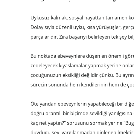
Uykusuz kalmak, sosyal hayattan tamamen kopm
Dolayısıyla düzenli uyku, kısa yürüyüşler, gerç
parçalarıdır. Zira başarıyı belirleyen tek şey bi
Bu noktada ebeveynlere düşen en önemli görev
zedeleyecek kıyaslamalar yapmak yerine onları 
çocuğunuzun eksikliği değildir çünkü. Bu ayrı
sürecin sonunda hem kendilerinin hem de çocu
Öte yandan ebeveynlerin yapabileceği bir diğer
doğru orantılı bir biçimde sevildiği yanılgısı
kaç net yaptın?” sorusunu sormak yerine “Bug
duyduğu şey, yargılanmadan dinlenebilmektir. Do