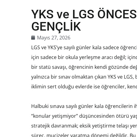
YKS ve LGS ÖNCES
GENÇLİK
Mayıs 27, 2026
LGS ve YKS’ye sayılı günler kala sadece öğren
için sadece bir okula yerleşme aracı değil; içi
bir statü savaşı, öğrencinin kendi gözünde de
yalnızca bir sınav olmaktan çıkan YKS ve LGS, 
iklimin sert olduğu evlerde ise öğrenciler, ken
Halbuki sınava sayılı günler kala öğrencilerin 
“konular yetişmiyor” düşüncesinden ötürü yaşa
stratejik davranmak; eksik yetiştirme telaşı y
süreç, mucizeler yaratma dönemi değildir. Bu s