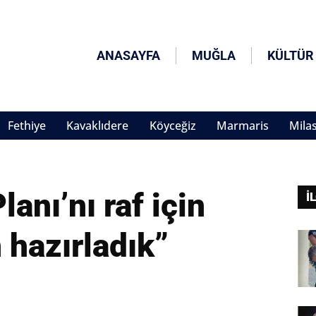
ANASAYFA
MUĞLA
KÜLTÜR
Fethiye
Kavaklıdere
Köyceğiz
Marmaris
Mila
lanı’nı raf için
İ
 hazırladık”