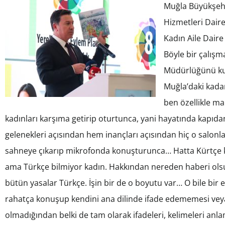
Muğla Büyükşehi
Hizmetleri Dair
Kadın Aile Daire 
Böyle bir çalış
Müdürlüğünü kur
Muğla’daki kadar
ben özellikle ma
kadınları karşıma getirip oturtunca, yani hayatında kapı
gelenekleri açısından hem inançları açısından hiç o salonl
sahneye çıkarıp mikrofonda konuşturunca… Hatta Kürtçe 
ama Türkçe bilmiyor kadın. Hakkından nereden haberi olsu
bütün yasalar Türkçe. İşin bir de o boyutu var… O bile bir eş
rahatça konuşup kendini ana dilinde ifade edememesi ve
olmadığından belki de tam olarak ifadeleri, kelimeleri anla