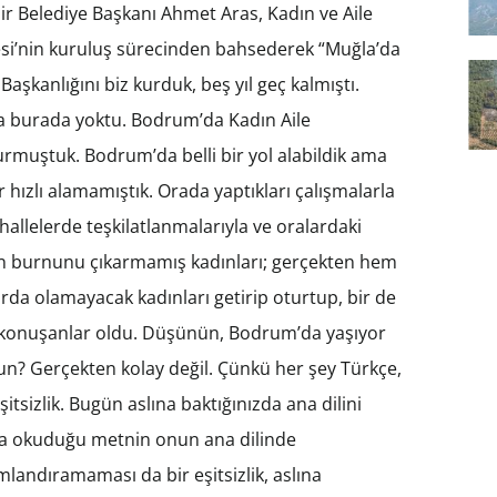
r Belediye Başkanı Ahmet Aras, Kadın ve Aile
esi’nin kuruluş sürecinden bahsederek “Muğla’da
Başkanlığını biz kurduk, beş yıl geç kalmıştı.
ma burada yoktu. Bodrum’da Kadın Aile
muştuk. Bodrum’da belli bir yol alabildik ama
 hızlı alamamıştık. Orada yaptıkları çalışmalarla
hallelerde teşkilatlanmalarıyla ve oralardaki
dan burnunu çıkarmamış kadınları; gerçekten hem
arda olamayacak kadınları getirip oturtup, bir de
konuşanlar oldu. Düşünün, Bodrum’da yaşıyor
n? Gerçekten kolay değil. Çünkü her şey Türkçe,
itsizlik. Bugün aslına baktığınızda ana dilini
ya okuduğu metnin onun ana dilinde
mlandıramaması da bir eşitsizlik, aslına