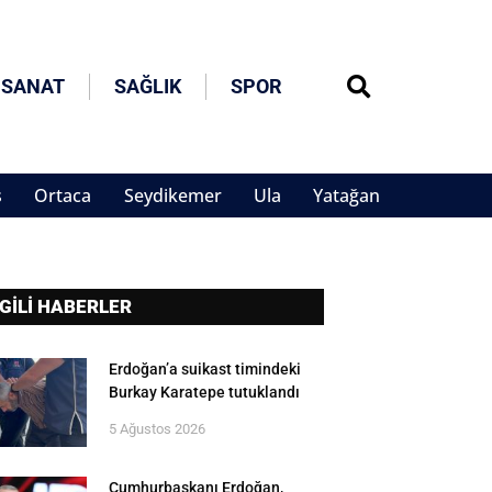
 SANAT
SAĞLIK
SPOR
s
Ortaca
Seydikemer
Ula
Yatağan
LGİLİ HABERLER
Erdoğan’a suikast timindeki
Burkay Karatepe tutuklandı
5 Ağustos 2026
Cumhurbaşkanı Erdoğan,