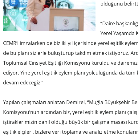
olduğunu belirtt
“Daire başkanlı
Yerel Yaşamda Ka
CEMR’i imzalarken de biz iki yıl içerisinde yerel eşitlik ey
de bu planı sizlerle buluşturup takdim etmek istiyoruz. A
Toplumsal Cinsiyet Eşitliği Komisyonu kuruldu ve dairemizl
ediyor. Yine yerel eşitlik eylem planı yolculuğunda da tüm
devam edeceğiz.”
Yapılan çalışmaları anlatan Demirel, “Muğla Büyükşehir Bele
Komisyonu’nun ardından biz, yerel eşitlik eylem planı çalı
iştiraklerimizin dahil olduğu büyük bir çalışma masası kurd
eşitlik elçileri, bizlere veri toplama ve analiz etme konul