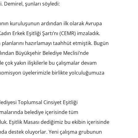
i. Demirel, şunları söyledi:
ğının kuruluşunun ardından ilk olarak Avrupa
dın Erkek Eşitliği Şartı’nı (CEMR) imzaladık.
lem planlarını hazırlamayı taahhüt etmiştik. Bugün
rdından Büyükşehir Belediye Meclisi’nde
e çok yakın ilişkilerle bu çalışmalar devam
 komisyon üyelerimizle birlikte yolculuğumuza
diyesi Toplumsal Cinsiyet Eşitliği
şmalarında belediye içerisinde tüm
uk. Eşitlik Masası dediğimiz bu ekibin içerisinde
arında destek oluyorlar. Yeni çalışma grubunun