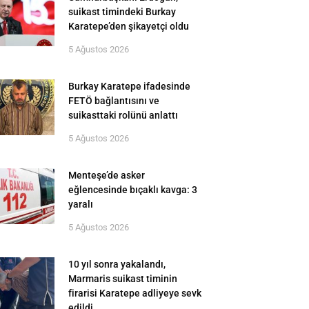
suikast timindeki Burkay
Karatepe’den şikayetçi oldu
5 Ağustos 2026
Burkay Karatepe ifadesinde
FETÖ bağlantısını ve
suikasttaki rolünü anlattı
5 Ağustos 2026
Menteşe’de asker
eğlencesinde bıçaklı kavga: 3
yaralı
5 Ağustos 2026
10 yıl sonra yakalandı,
Marmaris suikast timinin
firarisi Karatepe adliyeye sevk
edildi