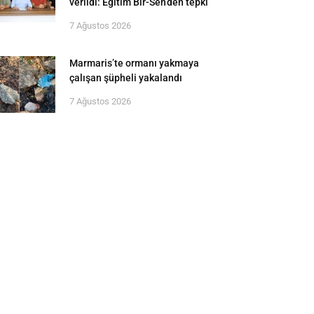
verildi: Eğitim Bir-Sen’den tepki
7 Ağustos 2026
Marmaris’te ormanı yakmaya
çalışan şüpheli yakalandı
7 Ağustos 2026