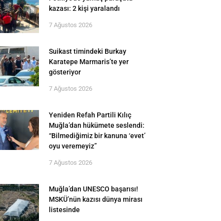
kazası: 2 kişi yaralandı
7 Ağustos 2026
Suikast timindeki Burkay
Karatepe Marmaris’te yer
gösteriyor
7 Ağustos 2026
Yeniden Refah Partili Kılıç
Muğla’dan hükümete seslendi:
“Bilmediğimiz bir kanuna ‘evet’
oyu veremeyiz”
7 Ağustos 2026
Muğla’dan UNESCO başarısı!
MSKÜ’nün kazısı dünya mirası
listesinde