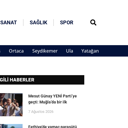
 SANAT
SAĞLIK
SPOR
s
Ortaca
Seydikemer
Ula
Yatağan
LGİLİ HABERLER
Mesut Günay YENİ Parti’ye
geçti: Muğla’da bir ilk
7 Ağustos 2026
Fethiye’de yamaç paraşütü