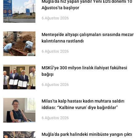
Muğla’da hız yapan yandı! Yeni EDS dönemi 10
Ağustos’ta başlıyor
6 Ağustos 2026
Menteşe’de altyapı çalışmaları sırasında mezar
kalıntılarına rastlandı
6 Ağustos 2026
MSKÜ’ye 300 milyon liralık ilahiyat fakültesi
bağışı
6 Ağustos 2026
Milas’ta kalp hastası kadın muhtara saldırı
iddiası: “’Kalbine vurun’ diye bağırdılar”
6 Ağustos 2026
Muğla’da park halindeki minibüste yangın çıktı