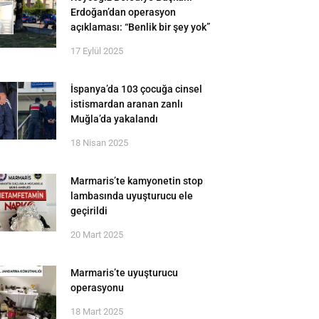
Erdoğan’dan operasyon
açıklaması: “Benlik bir şey yok”
17 Eylül 2025
İspanya’da 103 çocuğa cinsel
istismardan aranan zanlı
Muğla’da yakalandı
18 Nisan 2025
Marmaris’te kamyonetin stop
lambasında uyuşturucu ele
geçirildi
20 Mart 2025
Marmaris’te uyuşturucu
operasyonu
18 Mart 2025