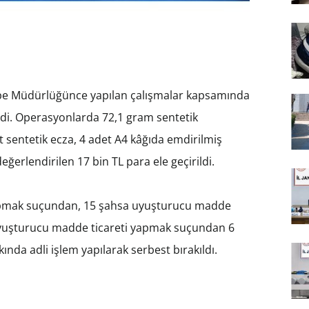
be Müdürlüğünce yapılan çalışmalar kapsamında
ndi. Operasyonlarda 72,1 gram sentetik
sentetik ecza, 4 adet A4 kâğıda emdirilmiş
ğerlendirilen 17 bin TL para ele geçirildi.
apmak suçundan, 15 şahsa uyuşturucu madde
Uyuşturucu madde ticareti yapmak suçundan 6
ında adli işlem yapılarak serbest bırakıldı.