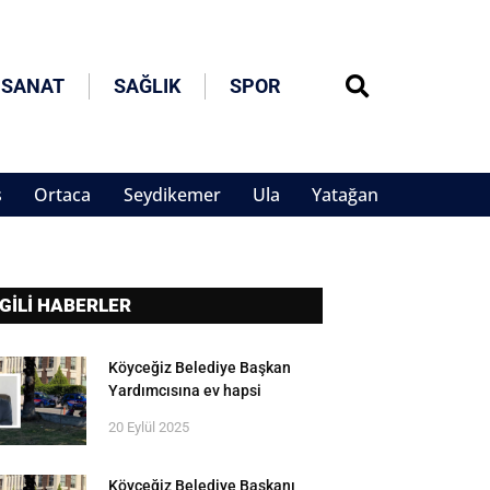
 SANAT
SAĞLIK
SPOR
s
Ortaca
Seydikemer
Ula
Yatağan
LGİLİ HABERLER
Köyceğiz Belediye Başkan
Yardımcısına ev hapsi
20 Eylül 2025
Köyceğiz Belediye Başkanı