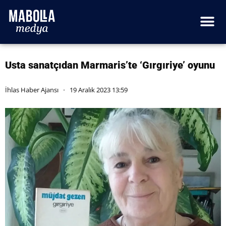
Usta sanatçıdan Marmaris’te ‘Gırgıriye’ oyunu
İhlas Haber Ajansı
19 Aralık 2023 13:59