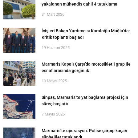
yakalanan mühendis dahil 4 tutuklama
31 Mart 2026
İçişleri Bakan Yardımcısı Karaloğlu Muğla’da:
Kritik toplantı başladı
19 Haziran 2025
Marmaris Kapalı Çarşı’da motosikletli grup ile
esnaf arasında gerginlik
10 Mayıs 2025
Sinpaş, Marmaris’te yat bağlama projesi için
süreç başlattı
7 Mayıs 2025
Marmaris’te operasyon: Polise çarpıp kaçan
şüpheliler tutuklandı