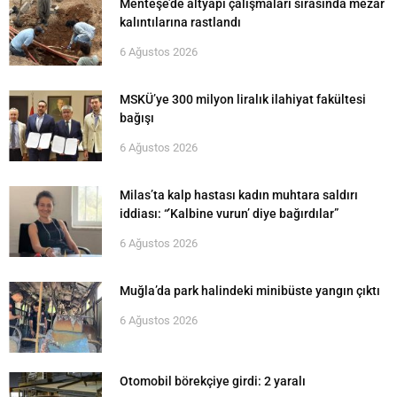
Menteşe’de altyapı çalışmaları sırasında mezar
kalıntılarına rastlandı
6 Ağustos 2026
MSKÜ’ye 300 milyon liralık ilahiyat fakültesi
bağışı
6 Ağustos 2026
Milas’ta kalp hastası kadın muhtara saldırı
iddiası: “’Kalbine vurun’ diye bağırdılar”
6 Ağustos 2026
Muğla’da park halindeki minibüste yangın çıktı
6 Ağustos 2026
Otomobil börekçiye girdi: 2 yaralı