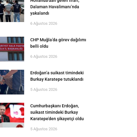
Hollanda’dan gelen firari,
Dalaman Havalimanı’nda
yakalandı
6 Ağustos 2026
CHP Muğla’da görev dağılımı
belli oldu
6 Ağustos 2026
Erdoğan’a suikast timindeki
Burkay Karatepe tutuklandı
5 Ağustos 2026
Cumhurbaşkanı Erdoğan,
suikast timindeki Burkay
Karatepe’den şikayetçi oldu
5 Ağustos 2026