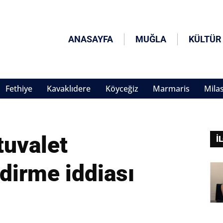
ANASAYFA
MUĞLA
KÜLTÜR
Fethiye
Kavaklıdere
Köyceğiz
Marmaris
Mila
tuvalet
İ
dirme iddiası