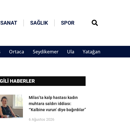
 SANAT
SAĞLIK
SPOR
s
Ortaca
Seydikemer
Ula
Yatağan
LGİLİ HABERLER
Milas’ta kalp hastası kadın
muhtara saldırı iddiası:
“’Kalbine vurun’ diye bağırdılar”
6 Ağustos 2026