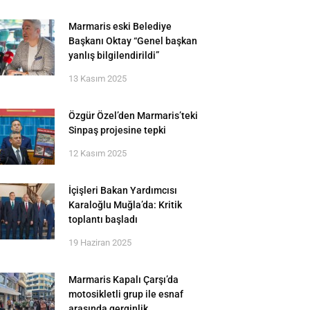
Marmaris eski Belediye
Başkanı Oktay “Genel başkan
yanlış bilgilendirildi”
13 Kasım 2025
Özgür Özel’den Marmaris’teki
Sinpaş projesine tepki
12 Kasım 2025
İçişleri Bakan Yardımcısı
Karaloğlu Muğla’da: Kritik
toplantı başladı
19 Haziran 2025
Marmaris Kapalı Çarşı’da
motosikletli grup ile esnaf
arasında gerginlik