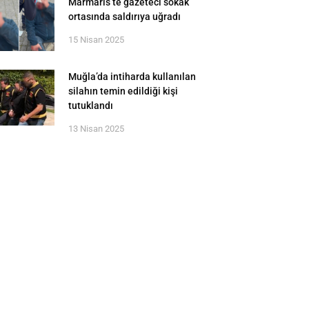
Marmaris’te gazeteci sokak
ortasında saldırıya uğradı
15 Nisan 2025
Muğla’da intiharda kullanılan
silahın temin edildiği kişi
tutuklandı
13 Nisan 2025