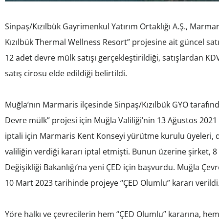
Sinpaş/Kızılbük Gayrimenkul Yatırım Ortaklığı A.Ş., Marmar
Kızılbük Thermal Wellness Resort” projesine ait güncel satı
12 adet devre mülk satışı gerçekleştirildiği, satışlardan KD
satış cirosu elde edildiği belirtildi.
Muğla’nın Marmaris ilçesinde Sinpaş/Kızılbük GYO tarafınd
Devre mülk” projesi için Muğla Valiliği’nin 13 Ağustos 2021 y
iptali için Marmaris Kent Konseyi yürütme kurulu üyeleri,
valiliğin verdiği kararı iptal etmişti. Bunun üzerine şirket, 8
Değişikliği Bakanlığı’na yeni ÇED için başvurdu. Muğla Çevre,
10 Mart 2023 tarihinde projeye “ÇED Olumlu” kararı verildi
Yöre halkı ve çevrecilerin hem “ÇED Olumlu” kararına, hem