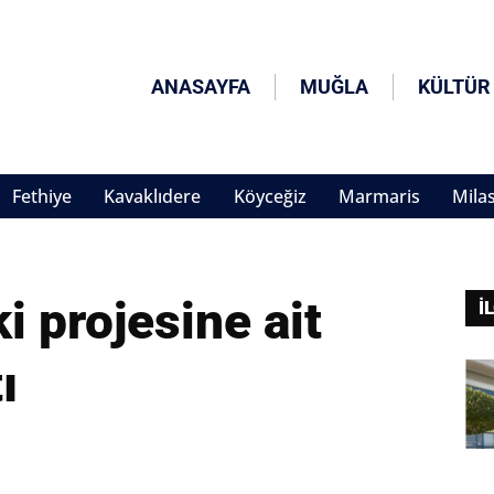
ANASAYFA
MUĞLA
KÜLTÜR
Fethiye
Kavaklıdere
Köyceğiz
Marmaris
Mila
 projesine ait
İ
ı