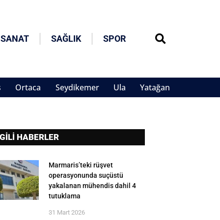
 SANAT
SAĞLIK
SPOR
s
Ortaca
Seydikemer
Ula
Yatağan
LGİLİ HABERLER
Marmaris’teki rüşvet
operasyonunda suçüstü
yakalanan mühendis dahil 4
tutuklama
31 Mart 2026