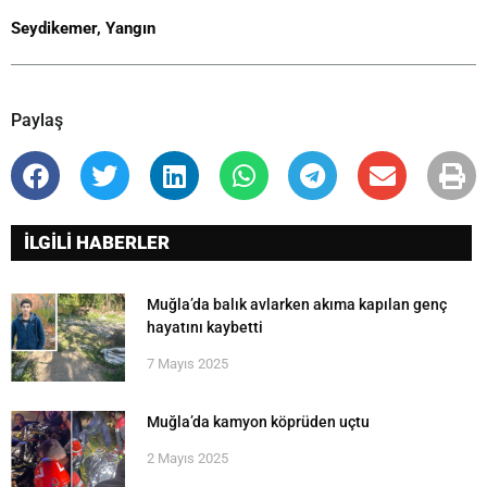
Seydikemer
,
Yangın
Paylaş
İLGİLİ HABERLER
Muğla’da balık avlarken akıma kapılan genç
hayatını kaybetti
7 Mayıs 2025
Muğla’da kamyon köprüden uçtu
2 Mayıs 2025