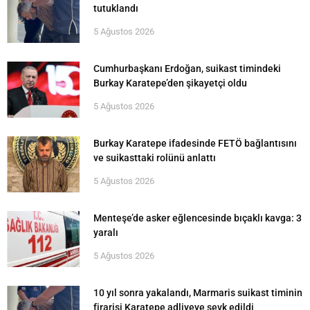
tutuklandı
5 Ağustos 2026
Cumhurbaşkanı Erdoğan, suikast timindeki
Burkay Karatepe’den şikayetçi oldu
5 Ağustos 2026
Burkay Karatepe ifadesinde FETÖ bağlantısını
ve suikasttaki rolünü anlattı
5 Ağustos 2026
Menteşe’de asker eğlencesinde bıçaklı kavga: 3
yaralı
5 Ağustos 2026
10 yıl sonra yakalandı, Marmaris suikast timinin
firarisi Karatepe adliyeye sevk edildi