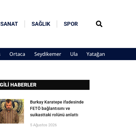
 SANAT
SAĞLIK
SPOR
s
Ortaca
Seydikemer
Ula
Yatağan
LGİLİ HABERLER
Burkay Karatepe ifadesinde
FETÖ bağlantısını ve
suikasttaki rolünü anlattı
5 Ağustos 2026