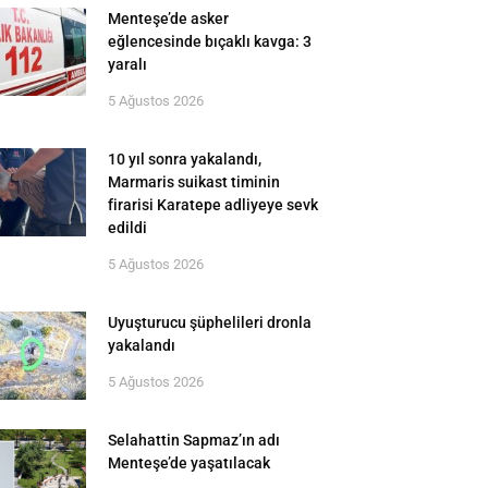
Menteşe’de asker
eğlencesinde bıçaklı kavga: 3
yaralı
5 Ağustos 2026
10 yıl sonra yakalandı,
Marmaris suikast timinin
firarisi Karatepe adliyeye sevk
edildi
5 Ağustos 2026
Uyuşturucu şüphelileri dronla
yakalandı
5 Ağustos 2026
Selahattin Sapmaz’ın adı
Menteşe’de yaşatılacak