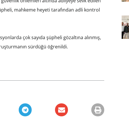
üvenlik önlemleri altında adliyeye sevk edilen
üpheli, mahkeme heyeti tarafından adli kontrol
onlarda çok sayıda şüpheli gözaltına alınmış,
oruşturmanın sürdüğü öğrenildi.