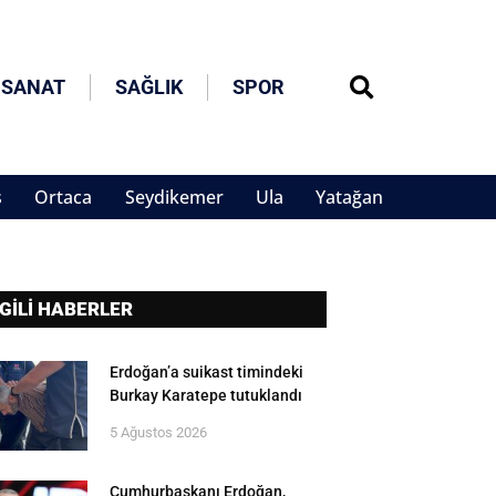
 SANAT
SAĞLIK
SPOR
s
Ortaca
Seydikemer
Ula
Yatağan
LGİLİ HABERLER
Erdoğan’a suikast timindeki
Burkay Karatepe tutuklandı
5 Ağustos 2026
Cumhurbaşkanı Erdoğan,