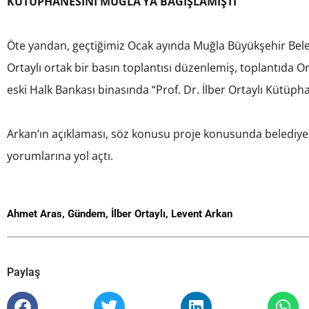
KÜTÜPHANESİNİ MUĞLA’YA BAĞIŞLAMIŞTI
Öte yandan, geçtiğimiz Ocak ayında Muğla Büyükşehir Beled
Ortaylı ortak bir basın toplantısı düzenlemiş, toplantıda O
eski Halk Bankası binasında “Prof. Dr. İlber Ortaylı Kütüp
Arkan’ın açıklaması, söz konusu proje konusunda belediye 
yorumlarına yol açtı.
Ahmet Aras
,
Gündem
,
İlber Ortaylı
,
Levent Arkan
Paylaş