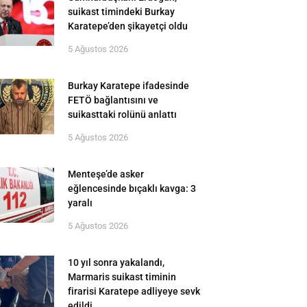
suikast timindeki Burkay
Karatepe’den şikayetçi oldu
5 Ağustos 2026
Burkay Karatepe ifadesinde
FETÖ bağlantısını ve
suikasttaki rolünü anlattı
5 Ağustos 2026
Menteşe’de asker
eğlencesinde bıçaklı kavga: 3
yaralı
5 Ağustos 2026
10 yıl sonra yakalandı,
Marmaris suikast timinin
firarisi Karatepe adliyeye sevk
edildi