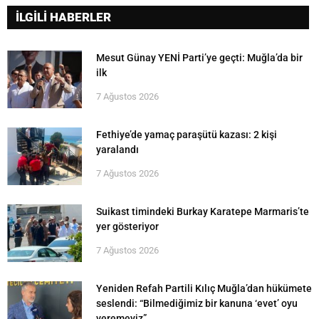
İLGİLİ HABERLER
Mesut Günay YENİ Parti’ye geçti: Muğla’da bir
ilk
7 Ağustos 2026
Fethiye’de yamaç paraşütü kazası: 2 kişi
yaralandı
7 Ağustos 2026
Suikast timindeki Burkay Karatepe Marmaris’te
yer gösteriyor
7 Ağustos 2026
Yeniden Refah Partili Kılıç Muğla’dan hükümete
seslendi: “Bilmediğimiz bir kanuna ‘evet’ oyu
veremeyiz”