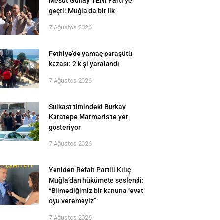
Mesut Günay YENİ Parti’ye
geçti: Muğla’da bir ilk
7 Ağustos 2026
Fethiye’de yamaç paraşütü
kazası: 2 kişi yaralandı
7 Ağustos 2026
Suikast timindeki Burkay
Karatepe Marmaris’te yer
gösteriyor
7 Ağustos 2026
Yeniden Refah Partili Kılıç
Muğla’dan hükümete seslendi:
“Bilmediğimiz bir kanuna ‘evet’
oyu veremeyiz”
7 Ağustos 2026