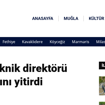
ANASAYFA
MUĞLA
KÜLTÜR
Fethiye
Kavaklıdere
Köyceğiz
Marmaris
Mila
knik direktörü
İ
nı yitirdi