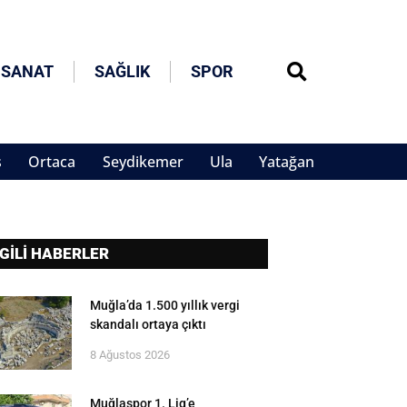
 SANAT
SAĞLIK
SPOR
s
Ortaca
Seydikemer
Ula
Yatağan
LGİLİ HABERLER
Muğla’da 1.500 yıllık vergi
skandalı ortaya çıktı
8 Ağustos 2026
Muğlaspor 1. Lig’e