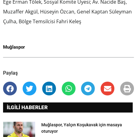
Ege Erman Tölek, Sosyal Komite Üyesi; Av. Nacide Baş,
Muzaffer Akgül, Hüseyin Özcan, Genel Kaptan Süleyman
Çulha, Bölge Temsilcisi Fahri Keleş
Muğlaspor
Paylaş
İLGİLİ HABERLER
Muğlaspor, Yalçın Koşukavak için masaya
oturuyor