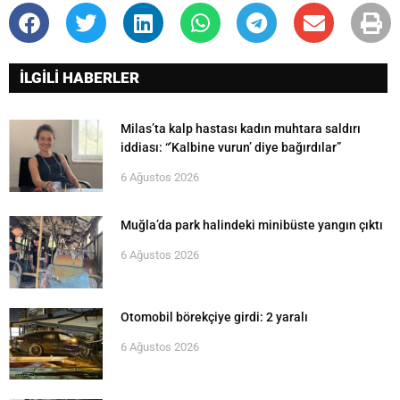
İLGİLİ HABERLER
Milas’ta kalp hastası kadın muhtara saldırı
iddiası: “’Kalbine vurun’ diye bağırdılar”
6 Ağustos 2026
Muğla’da park halindeki minibüste yangın çıktı
6 Ağustos 2026
Otomobil börekçiye girdi: 2 yaralı
6 Ağustos 2026