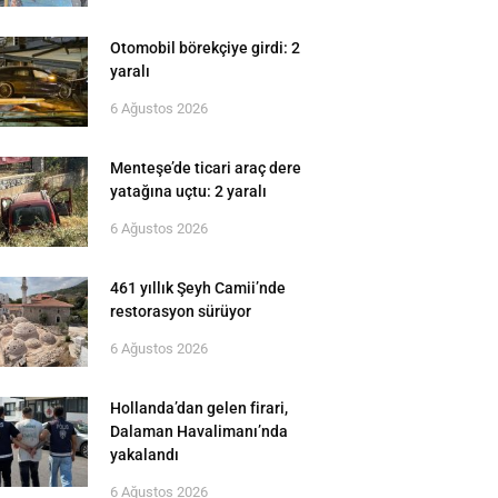
Otomobil börekçiye girdi: 2
yaralı
6 Ağustos 2026
Menteşe’de ticari araç dere
yatağına uçtu: 2 yaralı
6 Ağustos 2026
461 yıllık Şeyh Camii’nde
restorasyon sürüyor
6 Ağustos 2026
Hollanda’dan gelen firari,
Dalaman Havalimanı’nda
yakalandı
6 Ağustos 2026