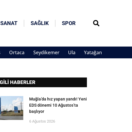
 SANAT
SAĞLIK
SPOR
s
Ortaca
Seydikemer
Ula
Yatağan
LGİLİ HABERLER
Muğla’da hız yapan yandı! Yeni
EDS dönemi 10 Ağustos’ta
başlıyor
6 Ağustos 2026