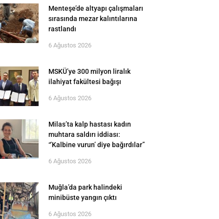
Menteşe’de altyapı çalışmaları
sırasında mezar kalıntılarına
rastlandı
6 Ağustos 2026
MSKÜ’ye 300 milyon liralık
ilahiyat fakültesi bağışı
6 Ağustos 2026
Milas’ta kalp hastası kadın
muhtara saldırı iddiası:
“’Kalbine vurun’ diye bağırdılar”
6 Ağustos 2026
Muğla’da park halindeki
minibüste yangın çıktı
6 Ağustos 2026