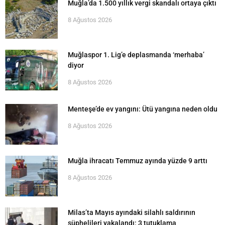
Muğla’da 1.500 yıllık vergi skandalı ortaya çıktı
8 Ağustos 2026
Muğlaspor 1. Lig’e deplasmanda ‘merhaba’
diyor
8 Ağustos 2026
Menteşe’de ev yangını: Ütü yangına neden oldu
8 Ağustos 2026
Muğla ihracatı Temmuz ayında yüzde 9 arttı
8 Ağustos 2026
Milas’ta Mayıs ayındaki silahlı saldırının
şüphelileri yakalandı: 3 tutuklama