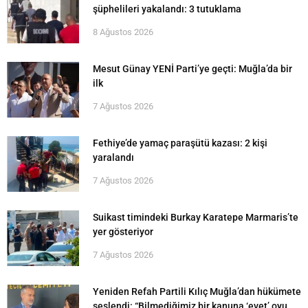
şüphelileri yakalandı: 3 tutuklama
8 Ağustos 2026
Mesut Günay YENİ Parti’ye geçti: Muğla’da bir
ilk
7 Ağustos 2026
Fethiye’de yamaç paraşütü kazası: 2 kişi
yaralandı
7 Ağustos 2026
Suikast timindeki Burkay Karatepe Marmaris’te
yer gösteriyor
7 Ağustos 2026
Yeniden Refah Partili Kılıç Muğla’dan hükümete
seslendi: “Bilmediğimiz bir kanuna ‘evet’ oyu