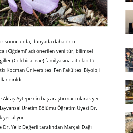
alar sonucunda, dünyada daha önce
lı Çiğdemi’ adı önerilen yeni tür, bilimsel
iller (Colchicaceae) familyasına ait olan tür,
ıtkı Koçman Üniversitesi Fen Fakültesi Biyoloji
andırıldı.
e Aktaş Aytepe’nin baş araştırmacı olarak yer
e Hayvansal Üretim Bölümü Öğretim Üyesi Dr.
 yer alıyor.
 Dr. Yeliz Değerli tarafından Marçalı Dağı