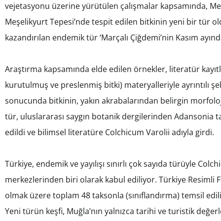
vejetasyonu üzerine yürütülen çalışmalar kapsamında, Ment
Meşelikyurt Tepesi’nde tespit edilen bitkinin yeni bir tür o
kazandırılan endemik tür ‘Marçalı Çiğdemi’nin Kasım ayında 
Araştırma kapsamında elde edilen örnekler, literatür kayıtl
kurutulmuş ve preslenmiş bitki) materyalleriyle ayrıntılı şek
sonucunda bitkinin, yakın akrabalarından belirgin morfolojik
tür, uluslararası saygın botanik dergilerinden Adansonia 
edildi ve bilimsel literatüre Colchicum Varolii adıyla girdi.
Türkiye, endemik ve yayılışı sınırlı çok sayıda türüyle Colc
merkezlerinden biri olarak kabul ediliyor. Türkiye Resimli F
olmak üzere toplam 48 taksonla (sınıflandırma) temsil edil
Yeni türün keşfi, Muğla’nın yalnızca tarihi ve turistik değerle