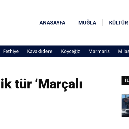
ANASAYFA
MUĞLA
KÜLTÜR
Fethiye
Kavaklıdere
Köyceğiz
Marmaris
Mila
k tür ‘Marçalı
İ