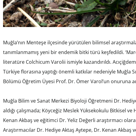
Muğla’nın Menteşe ilçesinde yürütülen bilimsel araştırm
tanımlanmamış yeni bir endemik bitki türü keşfedildi. ‘Marça
literatüre Colchicum Varolii ismiyle kazandırıldı. Acıçiğdemg
Türkiye florasına yaptığı önemli katkılar nedeniyle Muğla S
Bölümü Öğretim Üyesi Prof. Dr. Ömer Varol’un onuruna adl
Muğla Bilim ve Sanat Merkezi Biyoloji Öğretmeni Dr. Hediy
aldığı çalışmada; Köyceğiz Meslek Yüksekokulu Bitkisel v
Kenan Akbaş ve eğitimci Dr. Yeliz Değerli araştırmacı olarak
Araştırmacılar Dr. Hediye Aktaş Aytepe, Dr. Kenan Akbaş ve