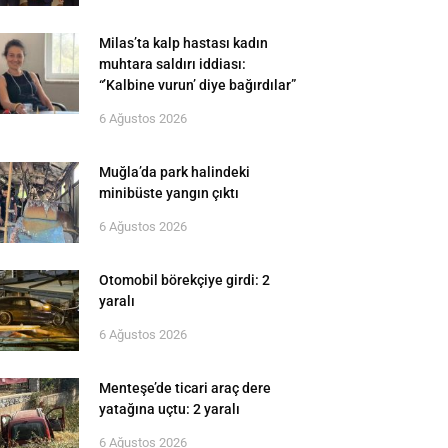
Milas’ta kalp hastası kadın
muhtara saldırı iddiası:
“’Kalbine vurun’ diye bağırdılar”
6 Ağustos 2026
Muğla’da park halindeki
minibüste yangın çıktı
6 Ağustos 2026
Otomobil börekçiye girdi: 2
yaralı
6 Ağustos 2026
Menteşe’de ticari araç dere
yatağına uçtu: 2 yaralı
6 Ağustos 2026