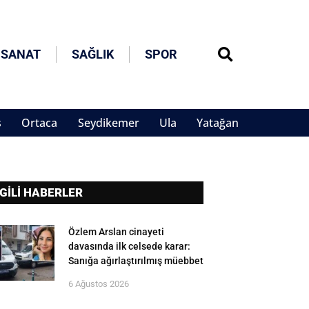
 SANAT
SAĞLIK
SPOR
s
Ortaca
Seydikemer
Ula
Yatağan
LGİLİ HABERLER
Özlem Arslan cinayeti
davasında ilk celsede karar:
Sanığa ağırlaştırılmış müebbet
6 Ağustos 2026