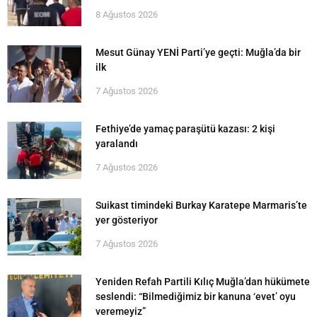
8 Ağustos 2026
Mesut Günay YENİ Parti’ye geçti: Muğla’da bir
ilk
7 Ağustos 2026
Fethiye’de yamaç paraşütü kazası: 2 kişi
yaralandı
7 Ağustos 2026
Suikast timindeki Burkay Karatepe Marmaris’te
yer gösteriyor
7 Ağustos 2026
Yeniden Refah Partili Kılıç Muğla’dan hükümete
seslendi: “Bilmediğimiz bir kanuna ‘evet’ oyu
veremeyiz”