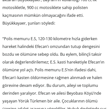
motosikletle, 900 cc motosiklete sahip polisten
kaçmasının mümkün olmayacağını ifade etti.
Büyükkayaer, şunları söyledi:
“Polis memuru E.S, 120-130 kilometre hızla giderken
hareket halindeki Efecan’ı omzundan tutup dengesini
bozdu ve ölümüne sebep oldu. Bu eylem, bilinçli taksir
olarak değerlendirilemez; E.S. kasti hareketiyle Efecan’ın
ölümüne yol açtı. Polis memuru E.S’nin ifadesi dahi,
Efecan’ı kasten öldürmesine rağmen alınmadı ve halen
görevine devam ediyor. Bu durum, aileyi ve toplumu
derinden yaralıyor. Efecan ve ailesi Beyobası Köyü’nde
yaşayan Yörük Türkmen bir aile. Çocuklarının ölümü
üzerine adalet arayışına yöneldiler. Hukuk devletinde suç