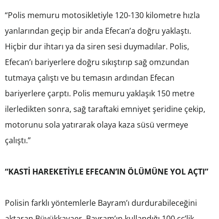
“Polis memuru motosikletiyle 120-130 kilometre hızla
yanlarından geçip bir anda Efecan’a doğru yaklaştı.
Hiçbir dur ihtarı ya da siren sesi duymadılar. Polis,
Efecan’ı bariyerlere doğru sıkıştırıp sağ omzundan
tutmaya çalıştı ve bu temasın ardından Efecan
bariyerlere çarptı. Polis memuru yaklaşık 150 metre
ilerledikten sonra, sağ taraftaki emniyet şeridine çekip,
motorunu sola yatırarak olaya kaza süsü vermeye
çalıştı.”
“KASTİ HAREKETİYLE EFECAN’IN ÖLÜMÜNE YOL AÇTI”
Polisin farklı yöntemlerle Bayram’ı durdurabileceğini
aktaran Büyükkayaer, Bayram’ın kullandığı 100 cc’lik