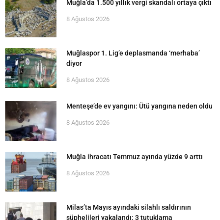
Muğla’da 1.500 yıllık vergi skandalı ortaya çıktı
8 Ağustos 2026
Muğlaspor 1. Lig’e deplasmanda ‘merhaba’
diyor
8 Ağustos 2026
Menteşe’de ev yangını: Ütü yangına neden oldu
8 Ağustos 2026
Muğla ihracatı Temmuz ayında yüzde 9 arttı
8 Ağustos 2026
Milas’ta Mayıs ayındaki silahlı saldırının
şüphelileri yakalandı: 3 tutuklama