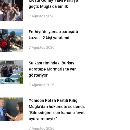
Mesut Günay YENİ Parti’ye
geçti: Muğla’da bir ilk
7 Ağustos 2026
Fethiye’de yamaç paraşütü
kazası: 2 kişi yaralandı
7 Ağustos 2026
Suikast timindeki Burkay
Karatepe Marmaris’te yer
gösteriyor
7 Ağustos 2026
Yeniden Refah Partili Kılıç
Muğla’dan hükümete seslendi:
“Bilmediğimiz bir kanuna ‘evet’
oyu veremeyiz”
7 Ağustos 2026