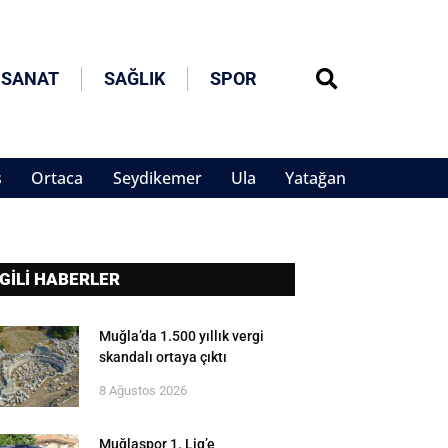
 SANAT
SAĞLIK
SPOR
s
Ortaca
Seydikemer
Ula
Yatağan
LGİLİ HABERLER
Muğla’da 1.500 yıllık vergi
skandalı ortaya çıktı
8 Ağustos 2026
Muğlaspor 1. Lig’e