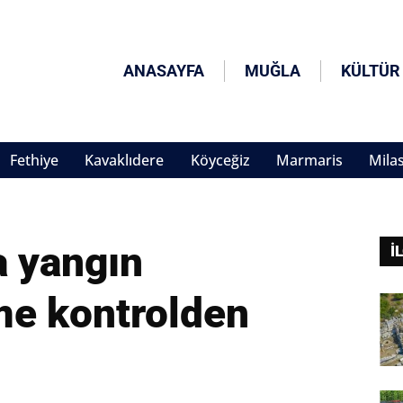
ANASAYFA
MUĞLA
KÜLTÜR
Fethiye
Kavaklıdere
Köyceğiz
Marmaris
Mila
a yangın
İ
tme kontrolden