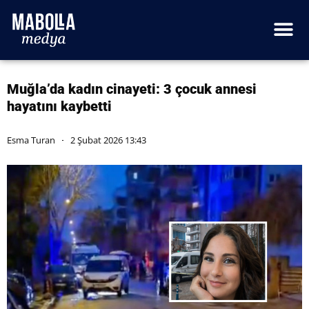
Muğla’da kadın cinayeti: 3 çocuk annesi
hayatını kaybetti
Esma Turan
2 Şubat 2026 13:43