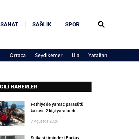
 SANAT
SAĞLIK
SPOR
s
Ortaca
Seydikemer
Ula
Yatağan
LGİLİ HABERLER
Fethiye’de yamaç paraşütü
kazası: 2 kişi yaralandı
7 Ağustos 2026
Suikast timindeki Burkay