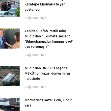
Karatepe Marmaris’te yer
gösteriyor
7 Ağustos 2026
Yeniden Refah Partili Kılıç
Muğla’dan hükümete seslendi:
“Bilmediğimiz bir kanuna ‘evet’
oyu veremeyiz”
7 Ağustos 2026
Muğla’dan UNESCO başarısı!
MSKÜ’nün kazısı dünya mirası
listesinde
7 Ağustos 2026
Marmaris’te kaza: 1 ölü, 1 ağır
yaralı