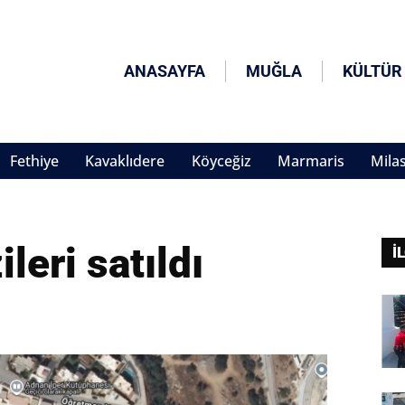
ANASAYFA
MUĞLA
KÜLTÜR
Fethiye
Kavaklıdere
Köyceğiz
Marmaris
Mila
leri satıldı
İ