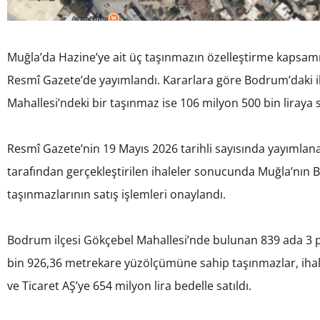
Muğla’da Hazine’ye ait üç taşınmazın özelleştirme kapsamı
Resmî Gazete’de yayımlandı. Kararlara göre Bodrum’daki ik
Mahallesi’ndeki bir taşınmaz ise 106 milyon 500 bin liraya sa
Resmî Gazete’nin 19 Mayıs 2026 tarihli sayısında yayımlana
tarafından gerçekleştirilen ihaleler sonucunda Muğla’nın 
taşınmazlarının satış işlemleri onaylandı.
Bodrum ilçesi Gökçebel Mahallesi’nde bulunan 839 ada 3 pa
bin 926,36 metrekare yüzölçümüne sahip taşınmazlar, ihale
ve Ticaret AŞ’ye 654 milyon lira bedelle satıldı.