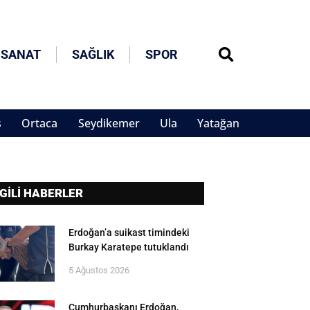
 SANAT
SAĞLIK
SPOR
s
Ortaca
Seydikemer
Ula
Yatağan
LGİLİ HABERLER
Erdoğan’a suikast timindeki
Burkay Karatepe tutuklandı
5 Ağustos 2026
Cumhurbaşkanı Erdoğan,