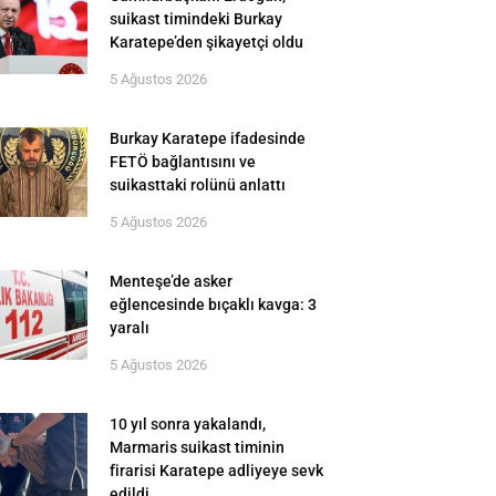
suikast timindeki Burkay
Karatepe’den şikayetçi oldu
5 Ağustos 2026
Burkay Karatepe ifadesinde
FETÖ bağlantısını ve
suikasttaki rolünü anlattı
5 Ağustos 2026
Menteşe’de asker
eğlencesinde bıçaklı kavga: 3
yaralı
5 Ağustos 2026
10 yıl sonra yakalandı,
Marmaris suikast timinin
firarisi Karatepe adliyeye sevk
edildi