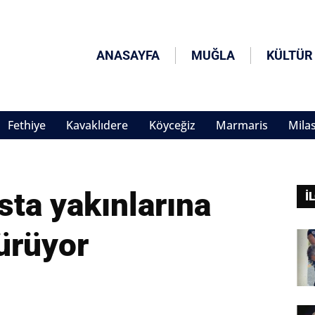
ANASAYFA
MUĞLA
KÜLTÜR
Fethiye
Kavaklıdere
Köyceğiz
Marmaris
Mila
sta yakınlarına
İ
ürüyor