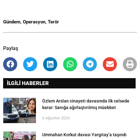
Gündem
,
Operasyon
,
Terör
Paylaş
İLGİLİ HABERLER
Özlem Arslan cinayeti davasında ilk celsede
karar: Sanığa ağırlaştırılmış müebbet
6 Ağustos 2026
Ummahan Korkut davası Yargıtay’a taşındı