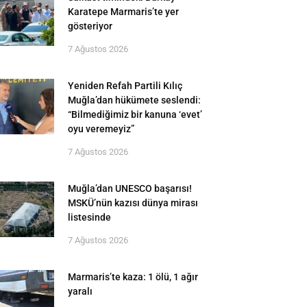
Karatepe Marmaris’te yer
gösteriyor
7 Ağustos 2026
Yeniden Refah Partili Kılıç
Muğla’dan hükümete seslendi:
“Bilmediğimiz bir kanuna ‘evet’
oyu veremeyiz”
7 Ağustos 2026
Muğla’dan UNESCO başarısı!
MSKÜ’nün kazısı dünya mirası
listesinde
7 Ağustos 2026
Marmaris’te kaza: 1 ölü, 1 ağır
yaralı