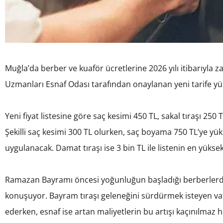
Muğla’da berber ve kuaför ücretlerine 2026 yılı itibarıyla z
Uzmanları Esnaf Odası tarafından onaylanan yeni tarife yür
Yeni fiyat listesine göre saç kesimi 450 TL, sakal tıraşı 250 
Şekilli saç kesimi 300 TL olurken, saç boyama 750 TL’ye yük
uygulanacak. Damat tıraşı ise 3 bin TL ile listenin en yükse
Ramazan Bayramı öncesi yoğunluğun başladığı berberlerd
konuşuyor. Bayram tıraşı geleneğini sürdürmek isteyen vat
ederken, esnaf ise artan maliyetlerin bu artışı kaçınılmaz ha