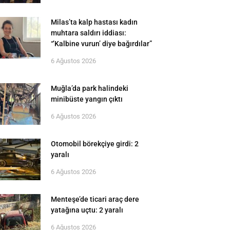
Milas’ta kalp hastası kadın
muhtara saldırı iddiası:
“’Kalbine vurun’ diye bağırdılar”
6 Ağustos 2026
Muğla’da park halindeki
minibüste yangın çıktı
6 Ağustos 2026
Otomobil börekçiye girdi: 2
yaralı
6 Ağustos 2026
Menteşe’de ticari araç dere
yatağına uçtu: 2 yaralı
6 Ağustos 2026