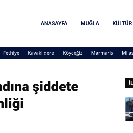
ANASAYFA
MUĞLA
KÜLTÜR
Fethiye
Kavaklıdere
Köyceğiz
Marmaris
Mila
adına şiddete
İ
nliği