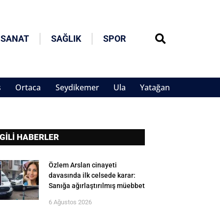
 SANAT
SAĞLIK
SPOR
s
Ortaca
Seydikemer
Ula
Yatağan
LGİLİ HABERLER
Özlem Arslan cinayeti
davasında ilk celsede karar:
Sanığa ağırlaştırılmış müebbet
6 Ağustos 2026