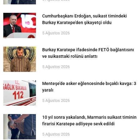
Cumhurbaşkanı Erdoğan, suikast timindeki
Burkay Karatepe’den şikayetçi oldu
5 Ağustos 2026
Burkay Karatepe ifadesinde FETÖ bağlantısını
ve suikasttaki rolünü anlattı
5 Ağustos 2026
Menteşe’de asker eğlencesinde bıçaklı kavga: 3
yaralı
5 Ağustos 2026
10 yıl sonra yakalandı, Marmaris suikast timinin
firarisi Karatepe adliyeye sevk edildi
5 Ağustos 2026