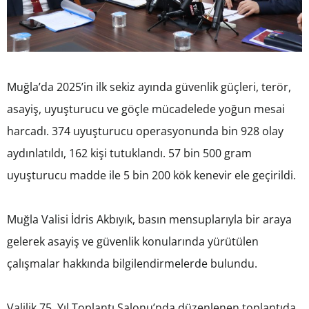
Muğla’da 2025’in ilk sekiz ayında güvenlik güçleri, terör,
asayiş, uyuşturucu ve göçle mücadelede yoğun mesai
harcadı. 374 uyuşturucu operasyonunda bin 928 olay
aydınlatıldı, 162 kişi tutuklandı. 57 bin 500 gram
uyuşturucu madde ile 5 bin 200 kök kenevir ele geçirildi.
Muğla Valisi İdris Akbıyık, basın mensuplarıyla bir araya
gelerek asayiş ve güvenlik konularında yürütülen
çalışmalar hakkında bilgilendirmelerde bulundu.
Valilik 75. Yıl Toplantı Salonu’nda düzenlenen toplantıda