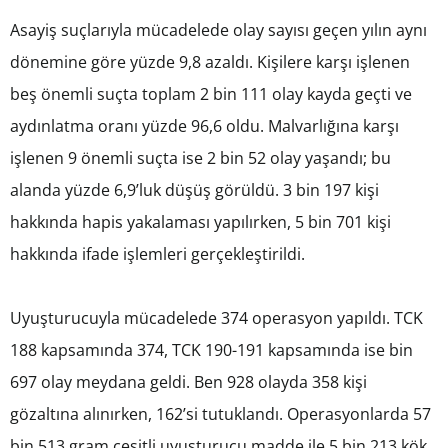
Asayiş suçlarıyla mücadelede olay sayısı geçen yılın aynı
dönemine göre yüzde 9,8 azaldı. Kişilere karşı işlenen
beş önemli suçta toplam 2 bin 111 olay kayda geçti ve
aydınlatma oranı yüzde 96,6 oldu. Malvarlığına karşı
işlenen 9 önemli suçta ise 2 bin 52 olay yaşandı; bu
alanda yüzde 6,9’luk düşüş görüldü. 3 bin 197 kişi
hakkında hapis yakalaması yapılırken, 5 bin 701 kişi
hakkında ifade işlemleri gerçekleştirildi.
Uyuşturucuyla mücadelede 374 operasyon yapıldı. TCK
188 kapsamında 374, TCK 190-191 kapsamında ise bin
697 olay meydana geldi. Ben 928 olayda 358 kişi
gözaltına alınırken, 162’si tutuklandı. Operasyonlarda 57
bin 513 gram çeşitli uyuşturucu madde ile 5 bin 213 kök