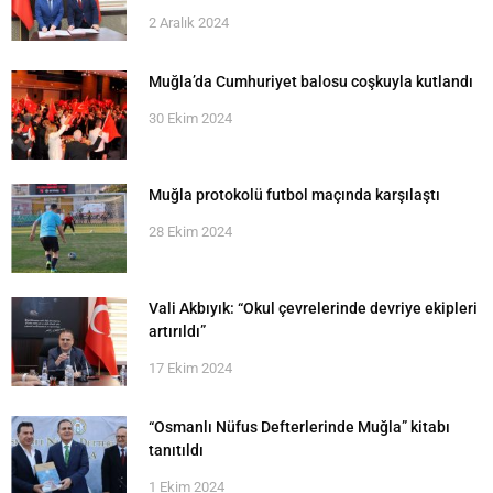
2 Aralık 2024
Muğla’da Cumhuriyet balosu coşkuyla kutlandı
30 Ekim 2024
Muğla protokolü futbol maçında karşılaştı
28 Ekim 2024
Vali Akbıyık: “Okul çevrelerinde devriye ekipleri
artırıldı”
17 Ekim 2024
“Osmanlı Nüfus Defterlerinde Muğla” kitabı
tanıtıldı
1 Ekim 2024