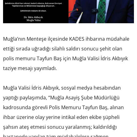
Muğla’nın Menteşe ilçesinde KADES ihbarına müdahale
ettiği sırada uğradığı silahlı saldırı sonucu şehit olan
polis memuru Tayfun Baş için Muğla Valisi İdris Akbıyık
taziye mesajı yayımladı.
Muğla Valisi İdris Akbıyık, sosyal medya hesabından
yaptığı paylaşımda, “Muğla Asayiş Şube Müdürlüğü
kadrosunda görevli Polis Memuru Tayfun Baş, alınan
ihbar üzerine olay yerine intikal eden ekibe şüpheli
şahsın ateş etmesi sonucu yaralanmış; kaldırıldığı
hastanede yapılan tüm müdahalelere rağmen