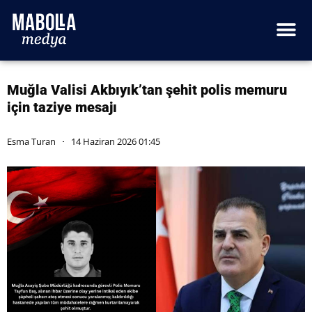
Muğla Valisi Akbıyık’tan şehit polis memuru
için taziye mesajı
Esma Turan
14 Haziran 2026 01:45