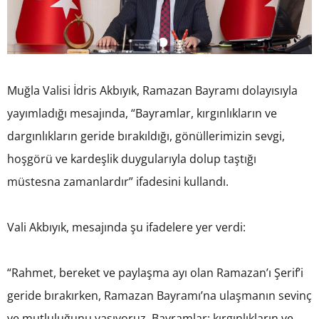
Muğla Valisi İdris Akbıyık, Ramazan Bayramı dolayısıyla
yayımladığı mesajında, “Bayramlar, kırgınlıkların ve
dargınlıkların geride bırakıldığı, gönüllerimizin sevgi,
hoşgörü ve kardeşlik duygularıyla dolup taştığı
müstesna zamanlardır” ifadesini kullandı.
Vali Akbıyık, mesajında şu ifadelere yer verdi:
“Rahmet, bereket ve paylaşma ayı olan Ramazan’ı Şerif’i
geride bırakırken, Ramazan Bayramı’na ulaşmanın sevinç
ve mutluluğunu yaşıyoruz. Bayramlar; kırgınlıkların ve