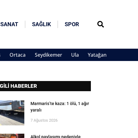
 SANAT
SAĞLIK
SPOR
s
Ortaca
Seydikemer
Ula
Yatağan
LGİLİ HABERLER
Marmaris’te kaza: 1 ölü, 1 ağır
yaralı
7 Ağustos 2026
Alkol paylaşımı nedeniyle