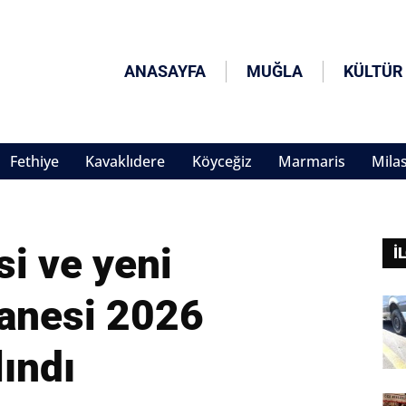
ANASAYFA
MUĞLA
KÜLTÜR
Fethiye
Kavaklıdere
Köyceğiz
Marmaris
Mila
i ve yeni
İ
anesi 2026
ındı