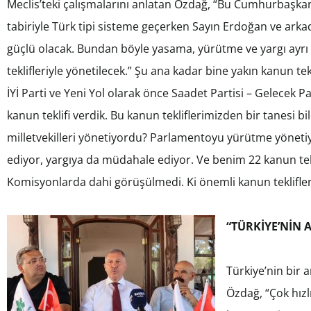
Meclis’teki çalışmalarını anlatan Özdağ, “Bu Cumhurbaşkan
tabiriyle Türk tipi sisteme geçerken Sayın Erdoğan ve arka
güçlü olacak. Bundan böyle yasama, yürütme ve yargı ayrı 
teklifleriyle yönetilecek.” Şu ana kadar bine yakın kanun tek
İYİ Parti ve Yeni Yol olarak önce Saadet Partisi – Gelecek P
kanun teklifi verdik. Bu kanun tekliflerimizden bir tanesi 
milletvekilleri yönetiyordu? Parlamentoyu yürütme yöne
ediyor, yargıya da müdahale ediyor. Ve benim 22 kanun tekl
Komisyonlarda dahi görüşülmedi. Ki önemli kanun teklifler
“TÜRKİYE’NİN 
Türkiye’nin bir 
Özdağ, “Çok hızl