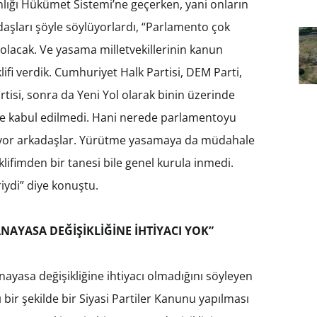
lığı Hükümet Sistemi’ne geçerken, yani onların
daşları şöyle söylüyorlardı, “Parlamento çok
olacak. Ve yasama milletvekillerinin kanun
lifi verdik. Cumhuriyet Halk Partisi, DEM Parti,
artisi, sonra da Yeni Yol olarak binin üzerinde
bile kabul edilmedi. Hani nerede parlamentoyu
tiyor arkadaşlar. Yürütme yasamaya da müdahale
ifimden bir tanesi bile genel kurula inmedi.
iydi” diye konuştu.
ANAYASA DEĞİŞİKLİĞİNE İHTİYACI YOK”
anayasa değişikliğine ihtiyacı olmadığını söyleyen
ı bir şekilde bir Siyasi Partiler Kanunu yapılması