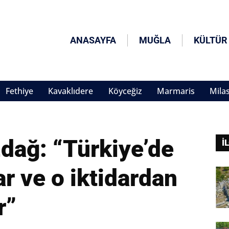
ANASAYFA
MUĞLA
KÜLTÜR
Fethiye
Kavaklıdere
Köyceğiz
Marmaris
Mila
zdağ: “Türkiye’de
İ
ar ve o iktidardan
r”