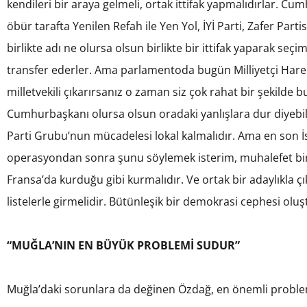
kendileri bir araya gelmeli, ortak ittifak yapmalıdırlar. Cu
öbür tarafta Yenilen Refah ile Yen Yol, İYİ Parti, Zafer Partis
birlikte adı ne olursa olsun birlikte bir ittifak yaparak seçi
transfer ederler. Ama parlamentoda bugün Milliyetçi Harek
milletvekili çıkarırsanız o zaman siz çok rahat bir şekilde 
Cumhurbaşkanı olursa olsun oradaki yanlışlara dur diyebil
Parti Grubu’nun mücadelesi lokal kalmalıdır. Ama en son İ
operasyondan sonra şunu söylemek isterim, muhalefet bir
Fransa’da kurduğu gibi kurmalıdır. Ve ortak bir adaylıkla ç
listelerle girmelidir. Bütünleşik bir demokrasi cephesi oluş
“MUĞLA’NIN EN BÜYÜK PROBLEMİ SUDUR”
Muğla’daki sorunlara da değinen Özdağ, en önemli problem