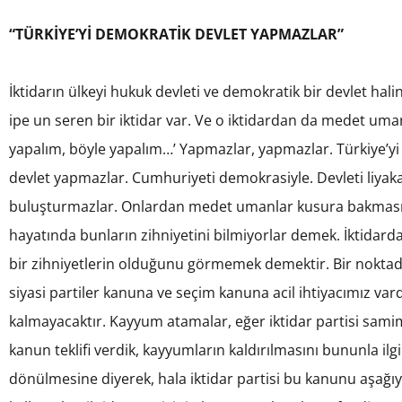
“TÜRKİYE’Yİ DEMOKRATİK DEVLET YAPMAZLAR”
İktidarın ülkeyi hukuk devleti ve demokratik bir devlet ha
ipe un seren bir iktidar var. Ve o iktidardan da medet uma
yapalım, böyle yapalım…’ Yapmazlar, yapmazlar. Türkiye’yi
devlet yapmazlar. Cumhuriyeti demokrasiyle. Devleti liyaka
buluşturmazlar. Onlardan medet umanlar kusura bakmasınl
hayatında bunların zihniyetini bilmiyorlar demek. İktida
bir zihniyetlerin olduğunu görmemek demektir. Bir noktada
siyasi partiler kanuna ve seçim kanuna acil ihtiyacımız 
kalmayacaktır. Kayyum atamalar, eğer iktidar partisi sami
kanun teklifi verdik, kayyumların kaldırılmasını bununla i
dönülmesine diyerek, hala iktidar partisi bu kanunu aşağıya