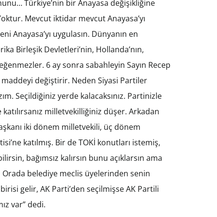
unu… Türkiye’nin bir Anayasa değişikliğine
 Yoktur. Mevcut iktidar mevcut Anayasa’yı
yeni Anayasa’yı uygulasın. Dünyanın en
a Birleşik Devletleri’nin, Hollanda’nın,
ğenmezler. 6 ay sonra sabahleyin Sayın Recep
addeyi değiştirir. Neden Siyasi Partiler
m. Seçildiğiniz yerde kalacaksınız. Partinizle
katılırsanız milletvekilliğiniz düşer. Arkadan
Başkanı iki dönem milletvekili, üç dönem
si’ne katılmış. Bir de TOKİ konutları istemiş,
lirsin, bağımsız kalırsın bunu açıklarsın ama
r. Orada belediye meclis üyelerinden senin
risi gelir, AK Parti’den seçilmişse AK Partili
mız var” dedi.