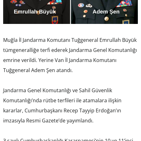
Muğla İl Jandarma Komutanı Tuğgeneral Emrullah Büyük
tümgeneralliğe terfi ederek Jandarma Genel Komutanlığı
emrine verildi. Yerine Van İl Jandarma Komutanı
Tuğgeneral Adem Şen atandı.
Jandarma Genel Komutanlığı ve Sahil Güvenlik
Komutanlığı’nda rütbe terfileri ile atamalara ilişkin
kararlar, Cumhurbaşkanı Recep Tayyip Erdoğan’ın
imzasıyla Resmi Gazete’de yayımlandı.
3 sayılı Cumhurbaşkanlığı Kararnamesi’nin 10 ve 11’inci